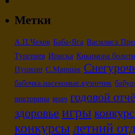
Метки
А.П.Чехов
Баба-Яга
Василиса Пре
Тургенев
Ириска
Кикимора болотн
Снегуроч
Пушкин
С.Маршак
бабочка.насекомые.кузнечик
бабуш
годовой отч
викторина
врач
игры
здоровье
конкурс
конкурсы
летний от