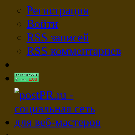
Регистрация
Войти
RSS
записей
RSS
комментариев