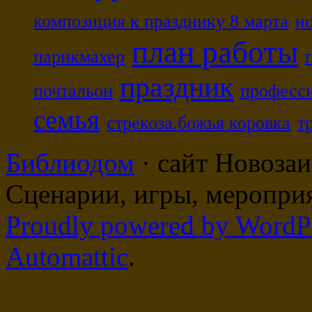
композиция к празднику 8 марта
н
план работы
парикмахер
праздник
почтальон
професс
семья
стрекоза.божья коровка
т
Библиодом
· сайт Новозаи
Сценарии, игры, мероприя
Proudly powered by WordP
Automattic
.