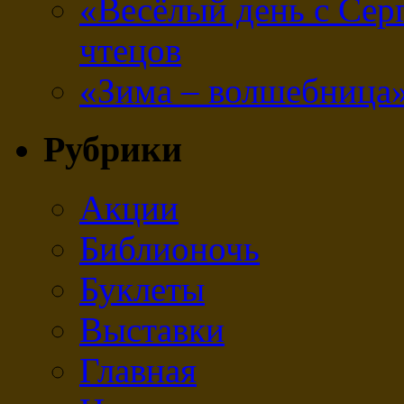
«Весёлый день с Се
чтецов
«Зима – волшебница
Рубрики
Акции
Библионочь
Буклеты
Выставки
Главная