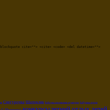
<blockquote cite=""> <cite> <code> <del datetime="">
Снегурочка
Шапокляк
ак
бабочка.насекомые.кузнечик
бабушка-пчела
конкурсы
летний отдых детей
А.С.Пушкина