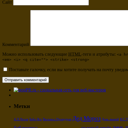
Сайт
Комментарий
Можно использовать следующие
HTML
-теги и атрибуты:
<a h
<em> <i> <q cite=""> <strike> <strong>
Поставьте галочку, если вы хотите получать на почту уведо
Метки
Дед Мороз
А.П.Чехов
Баба-Яга
Василиса Премудрая
День знаний
И.С Т
день 
библиотека
годовой отчёт