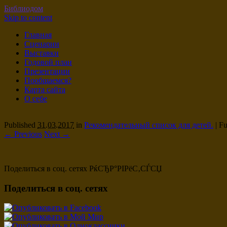
Библиодом
Skip to content
Главная
Сценарии
Выставки
Годовой план
Презентации
Пообщаемся?
Карта сайта
О себе
Published
31.03.2017
in
Рекомендательный список для детей.
|
Ful
← Previous
Next →
Поделиться в соц. сетях РќСЂР°РІРёС‚СЃСЏ
Поделиться в соц. сетях