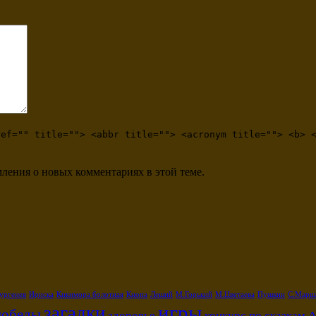
ref="" title=""> <abbr title=""> <acronym title=""> <b> 
мления о новых комментариях в этой теме.
ургенев
Ириска
Кикимора болотная
Кнопа
Леший
М.Горький
М.Цветаева
Пушкин
С.Марш
игры
загадки
победы
здоровье
конкурс по сказкам 