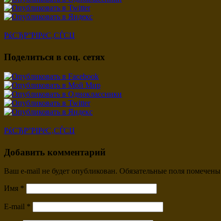
РќСЂР°РІРёС‚СЃСЏ
Поделиться в соц. сетях
РќСЂР°РІРёС‚СЃСЏ
Добавить комментарий
Ваш e-mail не будет опубликован.
Обязательные поля помечен
Имя
*
E-mail
*